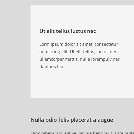
Ut elit tellus luctus nec
Lorm ipsum dolor sit amet, consectetur
adipiscing elit. Ut elit tellus, luctus nec
ullamcorper mattis, nulla lorempulvinar
dapibus leo.
Nulla odio felis placerat a augue
Elinc bibendum, elit vel lacinia hendrerit, ante nul