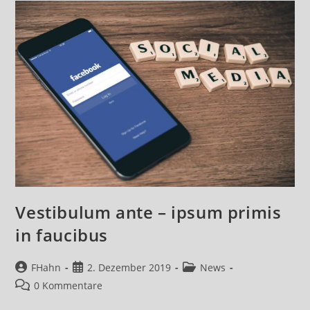
Vestibulum ante – ipsum primis
in faucibus
Beitrags-
Beitrag
Beitrags-
FHahn
2. Dezember 2019
News
Autor:
veröffentlicht:
Kategorie:
Beitrags-
0 Kommentare
Kommentare: