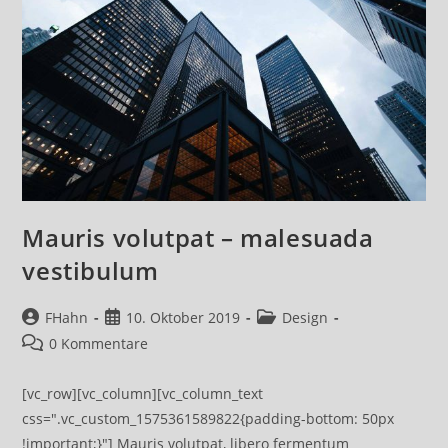
Mauris volutpat – malesuada
vestibulum
Beitrags-
Beitrag
Beitrags-
FHahn
10. Oktober 2019
Design
Autor:
veröffentlicht:
Kategorie:
Beitrags-
0 Kommentare
Kommentare:
[vc_row][vc_column][vc_column_text
css=".vc_custom_1575361589822{padding-bottom: 50px
!important;}"] Mauris volutpat, libero fermentum