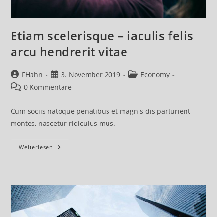
Etiam scelerisque – iaculis felis
arcu hendrerit vitae
Beitrags-
Beitrag
Beitrags-
FHahn
3. November 2019
Economy
Autor:
veröffentlicht:
Kategorie:
Beitrags-
0 Kommentare
Kommentare:
Cum sociis natoque penatibus et magnis dis parturient
montes, nascetur ridiculus mus.
Etiam
Weiterlesen
Scelerisque
–
Iaculis
Felis
Arcu
Hendrerit
Vitae