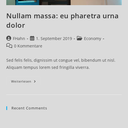
Nullam massa: eu pharetra urna
dolor
Beitrags-
Beitrag
Beitrags-
FHahn
1. September 2019
Economy
Autor:
veröffentlicht:
Kategorie:
Beitrags-
0 Kommentare
Kommentare:
Sed felis felis, dignissim ut congue vel, bibendum ut nisl.
Aliquam tempus lorem sed fringilla viverra.
Nullam
Weiterlesen
Massa:
Eu
Pharetra
Urna
Dolor
Recent Comments